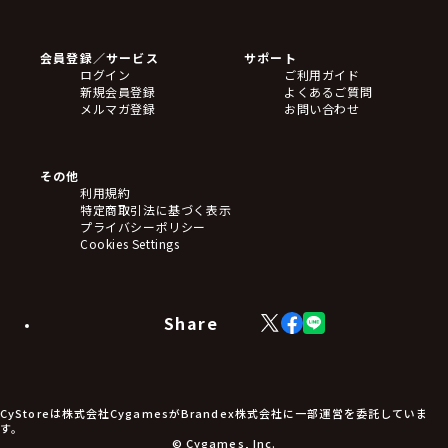
ゲームソフト
Blu-ray・DVD
CD
会員登録／サービス
サポート
フィギュア
ログイン
ご利用ガイド
アクリルスタンド
新規会員登録
よくあるご質問
バッジ
メルマガ登録
お問い合わせ
キーホルダー・ストラップ
クリアファイル
ぬいぐるみ
アートボード
その他
ステッカー・シール・カード
利用規約
タペストリー・ポスター
特定商取引法に基づく表示
アームサポーター
プライバシーポリシー
ブレードホルダー
Cookies Settings
カードスリーブ・カード収納ケース
ラバーマット・マウスパッド
モバイルグッズ
生活雑貨
Share
X
Facebook
LINE
食品・飲料品
(Twitter)
食器
食玩
アパレル衣類
アパレル小物
CyStoreは株式会社CygamesがBrandex株式会社に一部運営を委託していま
アクセサリー
す。
文具
© Cygames, Inc.