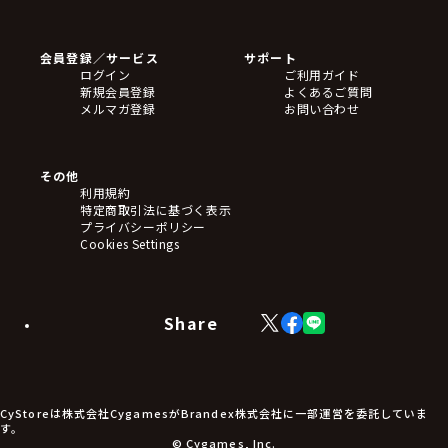
ゲームソフト
Blu-ray・DVD
CD
会員登録／サービス
サポート
フィギュア
ログイン
ご利用ガイド
アクリルスタンド
新規会員登録
よくあるご質問
バッジ
メルマガ登録
お問い合わせ
キーホルダー・ストラップ
クリアファイル
ぬいぐるみ
アートボード
その他
ステッカー・シール・カード
利用規約
タペストリー・ポスター
特定商取引法に基づく表示
アームサポーター
プライバシーポリシー
ブレードホルダー
Cookies Settings
カードスリーブ・カード収納ケース
ラバーマット・マウスパッド
モバイルグッズ
生活雑貨
Share
X
Facebook
LINE
食品・飲料品
(Twitter)
食器
食玩
アパレル衣類
アパレル小物
CyStoreは株式会社CygamesがBrandex株式会社に一部運営を委託していま
アクセサリー
す。
文具
© Cygames, Inc.