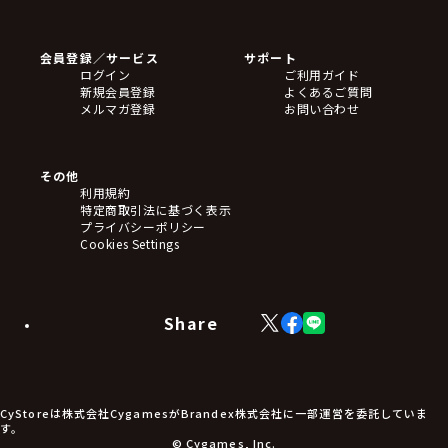
ゲームソフト
Blu-ray・DVD
CD
会員登録／サービス
サポート
フィギュア
ログイン
ご利用ガイド
アクリルスタンド
新規会員登録
よくあるご質問
バッジ
メルマガ登録
お問い合わせ
キーホルダー・ストラップ
クリアファイル
ぬいぐるみ
アートボード
その他
ステッカー・シール・カード
利用規約
タペストリー・ポスター
特定商取引法に基づく表示
アームサポーター
プライバシーポリシー
ブレードホルダー
Cookies Settings
カードスリーブ・カード収納ケース
ラバーマット・マウスパッド
モバイルグッズ
生活雑貨
Share
X
Facebook
LINE
食品・飲料品
(Twitter)
食器
食玩
アパレル衣類
アパレル小物
CyStoreは株式会社CygamesがBrandex株式会社に一部運営を委託していま
アクセサリー
す。
文具
© Cygames, Inc.