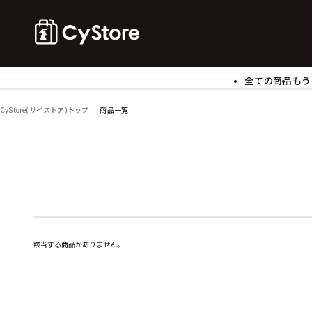
全ての商品
もう
ゲームソフト
B
CyStore(サイストア)トップ
商品一覧
アクリルスタンド
バ
ぬいぐるみ
ア
アームサポーター
ブ
モバイルグッズ
生
食玩
ア
文具
書
チケット
該当する商品がありません。