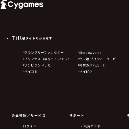
Title
タイトルから探す
グランブルーファンタジー
Shadowverse
プリンセスコネクト！Re:Dive
ウマ娘 プリティーダービー
ゾンビランドサガ
神撃のバハムート
サイコミ
サイピク
会員登録／サービス
サポート
ログイン
ご利用ガイド