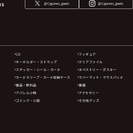
@Cygames_goods
@Cygames_goods
NS
CD
フィギュア
キーホルダー・ストラップ
クリアファイル
ステッカー・シール・カード
タペストリー・ポスター
カードスリーブ・カード収納ケース
ラバーマット・マウスパッド
食品・飲料品
食器
アパレル小物
アクセサリー
コミック・小説
その他グッズ