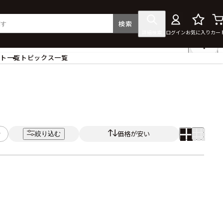
検索
詳細検索
ログイン
お気に入り
カー
ント一覧
トピックス一覧
フィギュア
クリアファイル
タペストリー・ポスター
ス
ラバーマット・マウスパッド
食器
価格が安い
絞り込む
アクセサリー
その他グッズ