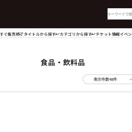
すぐ販売終了
タイトルから探す
カテゴリから探す
チケット情報
イベ
lu-ray・DVD
CD
ッジ
キーホルダー・ストラップ
ートボード
ステッカー・シール・カード
食品・飲料品
レードホルダー
カードスリーブ・カード収納ケー
活雑貨
食品・飲料品
表示件数
48件
パレル衣類
アパレル小物
籍
コミック・小説