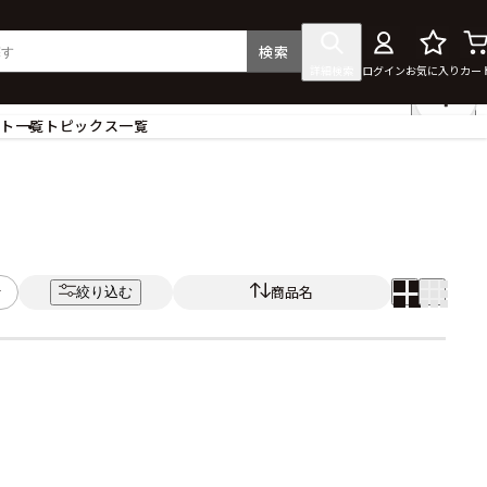
検索
詳細検索
ログイン
お気に入り
カー
ント一覧
トピックス一覧
フィギュア
クリアファイル
タペストリー・ポスター
ス
ラバーマット・マウスパッド
食器
商品名
絞り込む
アクセサリー
その他グッズ