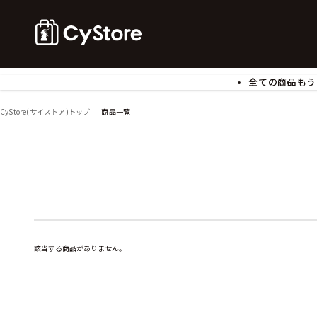
全ての商品
もう
ゲームソフト
B
CyStore(サイストア)トップ
商品一覧
アクリルスタンド
バ
ぬいぐるみ
ア
アームサポーター
ブ
モバイルグッズ
生
食玩
ア
文具
書
チケット
該当する商品がありません。