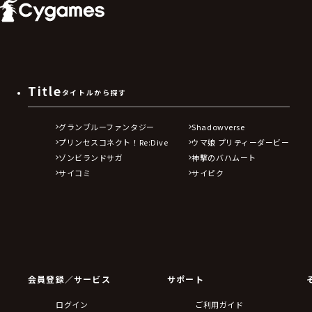
Title
タイトルから探す
グランブルーファンタジー
Shadowverse
プリンセスコネクト！Re:Dive
ウマ娘 プリティーダービー
ゾンビランドサガ
神撃のバハムート
サイコミ
サイピク
会員登録／サービス
サポート
ログイン
ご利用ガイド