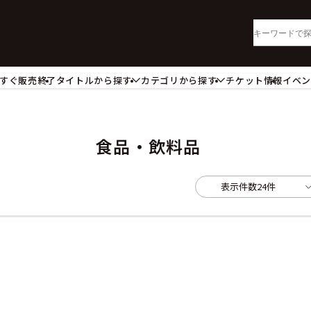
すぐ販売終了
タイトルから探す
カテゴリから探す
チケット情報
イベ
lu-ray・DVD
CD
ッジ
キーホルダー・ストラップ
ートボード
ステッカー・シール・カード
食品・飲料品
レードホルダー
カードスリーブ・カード収納ケー
活雑貨
食品・飲料品
表示件数
24件
パレル衣類
アパレル小物
籍
コミック・小説