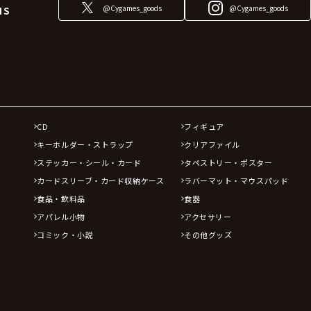
@Cygames_goods
@Cygames_goods
NS
CD
フィギュア
キーホルダー・ストラップ
クリアファイル
ステッカー・シール・カード
タペストリー・ポスター
カードスリーブ・カード収納ケース
ラバーマット・マウスパッド
食品・飲料品
食器
アパレル小物
アクセサリー
コミック・小説
その他グッズ