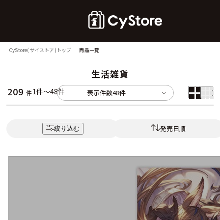
CyStore(サイストア)トップ
商品一覧
生活雑貨
209
1件～48件
表示件数
48件
件
発売日順
絞り込む