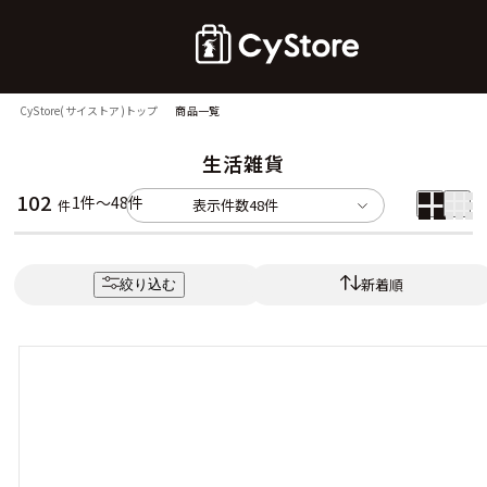
CyStore(サイストア)トップ
商品一覧
生活雑貨
102
1件～48件
表示件数
48件
件
新着順
絞り込む