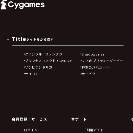
Title
タイトルから探す
グランブルーファンタジー
Shadowverse
プリンセスコネクト！Re:Dive
ウマ娘 プリティーダービー
ゾンビランドサガ
神撃のバハムート
サイコミ
サイピク
会員登録／サービス
サポート
ログイン
ご利用ガイド