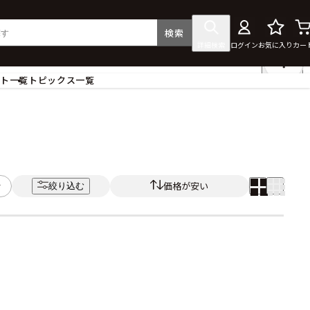
検索
詳細検索
ログイン
お気に入り
カー
ント一覧
トピックス一覧
フィギュア
クリアファイル
タペストリー・ポスター
ス
ラバーマット・マウスパッド
食器
価格が安い
絞り込む
アクセサリー
その他グッズ