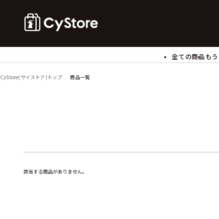
全ての商品
もう
ゲームソフト
B
CyStore(サイストア)トップ
商品一覧
アクリルスタンド
バ
ぬいぐるみ
ア
アームサポーター
ブ
モバイルグッズ
生
食玩
ア
文具
書
チケット
該当する商品がありません。