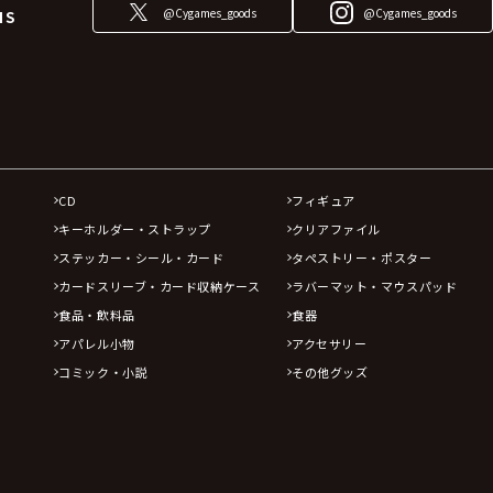
@Cygames_goods
@Cygames_goods
NS
CD
フィギュア
キーホルダー・ストラップ
クリアファイル
ステッカー・シール・カード
タペストリー・ポスター
カードスリーブ・カード収納ケース
ラバーマット・マウスパッド
食品・飲料品
食器
アパレル小物
アクセサリー
コミック・小説
その他グッズ