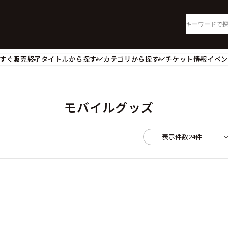
すぐ販売終了
タイトルから探す
カテゴリから探す
チケット情報
イベ
lu-ray・DVD
CD
ッジ
キーホルダー・ストラップ
ートボード
ステッカー・シール・カード
モバイルグッズ
レードホルダー
カードスリーブ・カード収納ケー
活雑貨
食品・飲料品
表示件数
24件
パレル衣類
アパレル小物
籍
コミック・小説