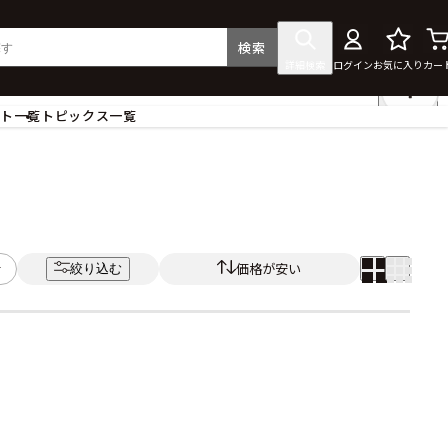
検索
詳細検索
ログイン
お気に入り
カー
ント一覧
トピックス一覧
フィギュア
クリアファイル
タペストリー・ポスター
ス
ラバーマット・マウスパッド
食器
価格が安い
絞り込む
アクセサリー
その他グッズ