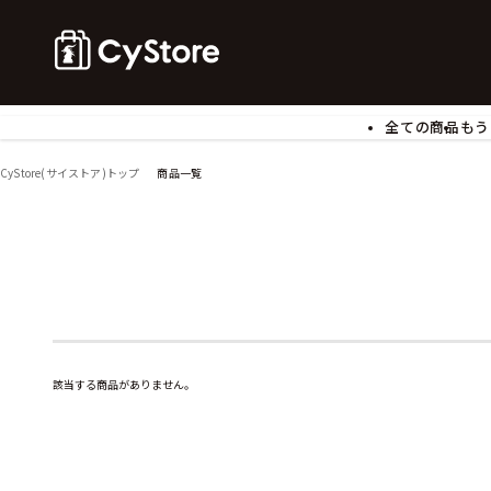
全ての商品
もう
ゲームソフト
B
CyStore(サイストア)トップ
商品一覧
アクリルスタンド
バ
ぬいぐるみ
ア
アームサポーター
ブ
モバイルグッズ
生
食玩
ア
文具
書
チケット
該当する商品がありません。