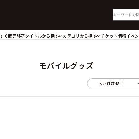
すぐ販売終了
タイトルから探す
カテゴリから探す
チケット情報
イベ
lu-ray・DVD
CD
ッジ
キーホルダー・ストラップ
ートボード
ステッカー・シール・カード
モバイルグッズ
レードホルダー
カードスリーブ・カード収納ケー
活雑貨
食品・飲料品
表示件数
48件
パレル衣類
アパレル小物
籍
コミック・小説