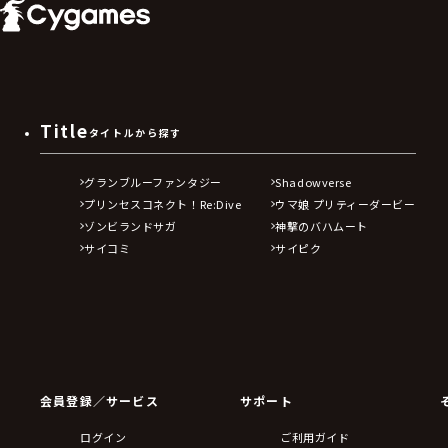
Title
タイトルから探す
グランブルーファンタジー
Shadowverse
プリンセスコネクト！Re:Dive
ウマ娘 プリティーダービー
ゾンビランドサガ
神撃のバハムート
サイコミ
サイピク
会員登録／サービス
サポート
ログイン
ご利用ガイド