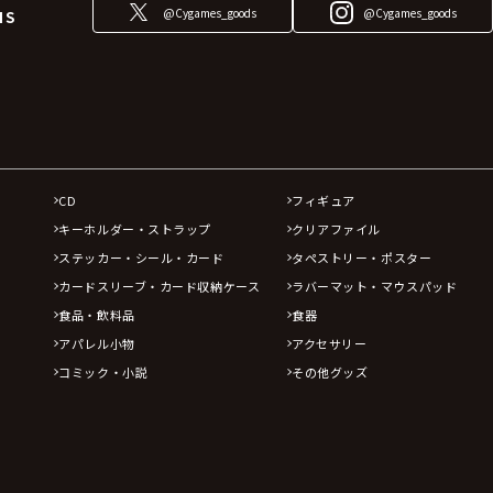
@Cygames_goods
@Cygames_goods
NS
CD
フィギュア
キーホルダー・ストラップ
クリアファイル
ステッカー・シール・カード
タペストリー・ポスター
カードスリーブ・カード収納ケース
ラバーマット・マウスパッド
食品・飲料品
食器
アパレル小物
アクセサリー
コミック・小説
その他グッズ