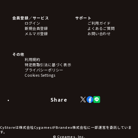
ゲームソフト
Blu-ray・DVD
CD
会員登録／サービス
サポート
フィギュア
ログイン
ご利用ガイド
アクリルスタンド
新規会員登録
よくあるご質問
バッジ
メルマガ登録
お問い合わせ
キーホルダー・ストラップ
クリアファイル
ぬいぐるみ
アートボード
その他
ステッカー・シール・カード
利用規約
タペストリー・ポスター
特定商取引法に基づく表示
アームサポーター
プライバシーポリシー
ブレードホルダー
Cookies Settings
カードスリーブ・カード収納ケース
ラバーマット・マウスパッド
モバイルグッズ
生活雑貨
Share
X
Facebook
LINE
食品・飲料品
(Twitter)
食器
食玩
アパレル衣類
アパレル小物
CyStoreは株式会社CygamesがBrandex株式会社に一部運営を委託していま
アクセサリー
す。
文具
© Cygames, Inc.