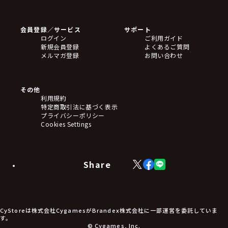
ゲームソフト
Blu-ray・DVD
CD
会員登録／サービス
サポート
フィギュア
ログイン
ご利用ガイド
アクリルスタンド
新規会員登録
よくあるご質問
バッジ
メルマガ登録
お問い合わせ
キーホルダー・ストラップ
クリアファイル
ぬいぐるみ
アートボード
その他
ステッカー・シール・カード
利用規約
タペストリー・ポスター
特定商取引法に基づく表示
アームサポーター
プライバシーポリシー
ブレードホルダー
Cookies Settings
カードスリーブ・カード収納ケース
ラバーマット・マウスパッド
モバイルグッズ
生活雑貨
Share
X
Facebook
LINE
食品・飲料品
(Twitter)
食器
食玩
アパレル衣類
アパレル小物
CyStoreは株式会社CygamesがBrandex株式会社に一部運営を委託していま
アクセサリー
す。
文具
© Cygames, Inc.