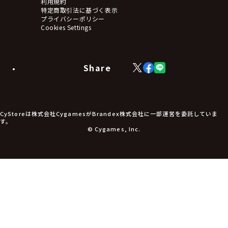
利用規約
タペストリー・ポスター
特定商取引法に基づく表示
アームサポーター
プライバシーポリシー
ブレードホルダー
Cookies Settings
カードスリーブ・カード収納ケース
ラバーマット・マウスパッド
モバイルグッズ
生活雑貨
Share
X
Facebook
LINE
食品・飲料品
(Twitter)
食器
食玩
アパレル衣類
アパレル小物
CyStoreは株式会社CygamesがBrandex株式会社に一部運営を委託していま
アクセサリー
す。
文具
© Cygames, Inc.
書籍
コミック・小説
その他グッズ
チケット