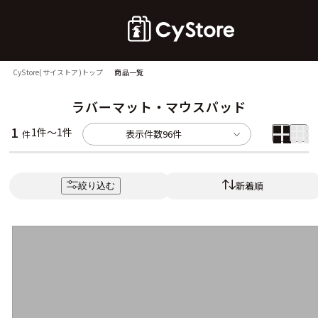
CyStore(サイストア)トップ
商品一覧
ラバーマット・マウスパッド
1
1件～1件
表示件数
96件
件
新着順
絞り込む