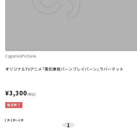
CygamesPictures
オリジナルTVアニメ「勇気爆発バーンブレイバーン」ラバーマット
¥3,300
(税込)
販売終了
1
件
1件～1件
1