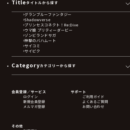
Title
タイトルから探す
グランブルーファンタジー
Shadowverse
プリンセスコネクト！Re:Dive
ウマ娘 プリティーダービー
ゾンビランドサガ
神撃のバハムート
サイコミ
サイピク
Category
カテゴリーから探す
ゲームソフト
Blu-ray・DVD
CD
会員登録／サービス
サポート
フィギュア
ログイン
ご利用ガイド
アクリルスタンド
新規会員登録
よくあるご質問
バッジ
メルマガ登録
お問い合わせ
キーホルダー・ストラップ
クリアファイル
ぬいぐるみ
アートボード
その他
ステッカー・シール・カード