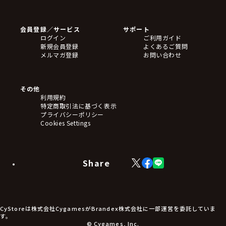
ゲームソフト
Blu-ray・DVD
CD
会員登録／サービス
サポート
フィギュア
ログイン
ご利用ガイド
アクリルスタンド
新規会員登録
よくあるご質問
バッジ
メルマガ登録
お問い合わせ
キーホルダー・ストラップ
クリアファイル
ぬいぐるみ
アートボード
その他
ステッカー・シール・カード
利用規約
タペストリー・ポスター
特定商取引法に基づく表示
アームサポーター
プライバシーポリシー
ブレードホルダー
Cookies Settings
カードスリーブ・カード収納ケース
ラバーマット・マウスパッド
モバイルグッズ
生活雑貨
Share
X
Facebook
LINE
食品・飲料品
(Twitter)
食器
食玩
アパレル衣類
アパレル小物
CyStoreは株式会社CygamesがBrandex株式会社に一部運営を委託していま
アクセサリー
す。
文具
© Cygames, Inc.