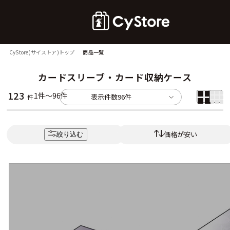
CyStore(サイストア)トップ
商品一覧
カードスリーブ・カード収納ケース
123
1件～96件
表示件数
96件
件
価格が安い
絞り込む