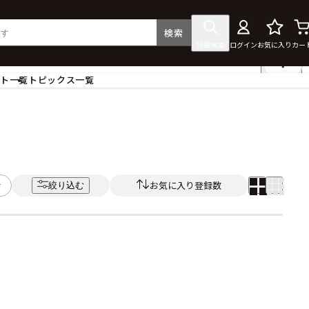
検索
詳細検索
ログイン
お気に入り
カー
ント一覧
トピックス一覧
フィギュア
クリアファイル
タペストリー・ポスター
ス
ラバーマット・マウスパッド
食器
お気に入り登録数
絞り込む
アクセサリー
その他グッズ