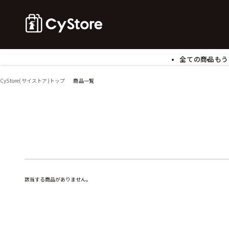
全ての商品
もう
ゲームソフト
B
CyStore(サイストア)トップ
商品一覧
アクリルスタンド
バ
ぬいぐるみ
ア
アームサポーター
ブ
モバイルグッズ
生
食玩
ア
文具
書
チケット
該当する商品がありません。