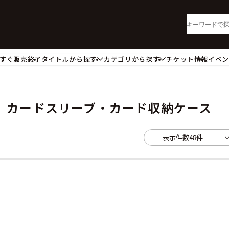
すぐ販売終了
タイトルから探す
カテゴリから探す
チケット情報
イベ
lu-ray・DVD
CD
ッジ
キーホルダー・ストラップ
ートボード
ステッカー・シール・カード
カードスリーブ・カード収納ケース
レードホルダー
カードスリーブ・カード収納ケー
活雑貨
食品・飲料品
表示件数
48件
パレル衣類
アパレル小物
籍
コミック・小説