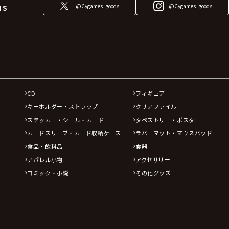
@Cygames_goods
@Cygames_goods
NS
CD
フィギュア
キーホルダー・ストラップ
クリアファイル
ステッカー・シール・カード
タペストリー・ポスター
カードスリーブ・カード収納ケース
ラバーマット・マウスパッド
食品・飲料品
食器
アパレル小物
アクセサリー
コミック・小説
その他グッズ