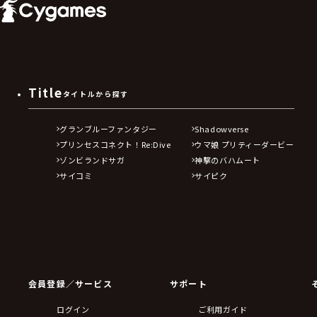
Title
タイトルから探す
グランブルーファンタジー
Shadowverse
プリンセスコネクト！Re:Dive
ウマ娘 プリティーダービー
ゾンビランドサガ
神撃のバハムート
サイコミ
サイピク
会員登録／サービス
サポート
ログイン
ご利用ガイド