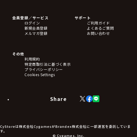
ゲームソフト
Blu-ray・DVD
CD
会員登録／サービス
サポート
フィギュア
ログイン
ご利用ガイド
アクリルスタンド
新規会員登録
よくあるご質問
バッジ
メルマガ登録
お問い合わせ
キーホルダー・ストラップ
クリアファイル
ぬいぐるみ
アートボード
その他
ステッカー・シール・カード
利用規約
タペストリー・ポスター
特定商取引法に基づく表示
アームサポーター
プライバシーポリシー
ブレードホルダー
Cookies Settings
カードスリーブ・カード収納ケース
ラバーマット・マウスパッド
モバイルグッズ
生活雑貨
Share
X
Facebook
LINE
食品・飲料品
(Twitter)
食器
食玩
アパレル衣類
アパレル小物
CyStoreは株式会社CygamesがBrandex株式会社に一部運営を委託していま
アクセサリー
す。
文具
© Cygames, Inc.