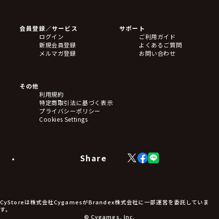
ゲームソフト
Blu-ray・DVD
CD
会員登録／サービス
サポート
フィギュア
ログイン
ご利用ガイド
アクリルスタンド
新規会員登録
よくあるご質問
バッジ
メルマガ登録
お問い合わせ
キーホルダー・ストラップ
クリアファイル
ぬいぐるみ
アートボード
その他
ステッカー・シール・カード
利用規約
タペストリー・ポスター
特定商取引法に基づく表示
アームサポーター
プライバシーポリシー
ブレードホルダー
Cookies Settings
カードスリーブ・カード収納ケース
ラバーマット・マウスパッド
モバイルグッズ
生活雑貨
Share
X
Facebook
LINE
食品・飲料品
(Twitter)
食器
食玩
アパレル衣類
アパレル小物
CyStoreは株式会社CygamesがBrandex株式会社に一部運営を委託していま
アクセサリー
す。
文具
© Cygames, Inc.