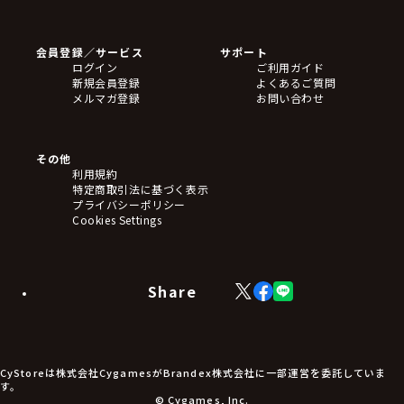
ゲームソフト
Blu-ray・DVD
CD
会員登録／サービス
サポート
フィギュア
ログイン
ご利用ガイド
アクリルスタンド
新規会員登録
よくあるご質問
バッジ
メルマガ登録
お問い合わせ
キーホルダー・ストラップ
クリアファイル
ぬいぐるみ
アートボード
その他
ステッカー・シール・カード
利用規約
タペストリー・ポスター
特定商取引法に基づく表示
アームサポーター
プライバシーポリシー
ブレードホルダー
Cookies Settings
カードスリーブ・カード収納ケース
ラバーマット・マウスパッド
モバイルグッズ
生活雑貨
Share
X
Facebook
LINE
食品・飲料品
(Twitter)
食器
食玩
アパレル衣類
アパレル小物
CyStoreは株式会社CygamesがBrandex株式会社に一部運営を委託していま
アクセサリー
す。
文具
© Cygames, Inc.