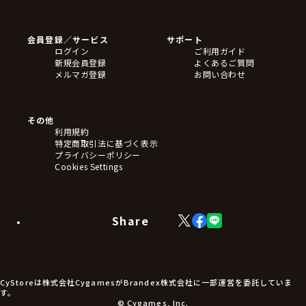
ゲームソフト
Blu-ray・DVD
CD
会員登録／サービス
サポート
フィギュア
ログイン
ご利用ガイド
アクリルスタンド
新規会員登録
よくあるご質問
バッジ
メルマガ登録
お問い合わせ
キーホルダー・ストラップ
クリアファイル
ぬいぐるみ
アートボード
その他
ステッカー・シール・カード
利用規約
タペストリー・ポスター
特定商取引法に基づく表示
アームサポーター
プライバシーポリシー
ブレードホルダー
Cookies Settings
カードスリーブ・カード収納ケース
ラバーマット・マウスパッド
モバイルグッズ
生活雑貨
Share
X
Facebook
LINE
食品・飲料品
(Twitter)
食器
食玩
アパレル衣類
アパレル小物
CyStoreは株式会社CygamesがBrandex株式会社に一部運営を委託していま
アクセサリー
す。
文具
© Cygames, Inc.