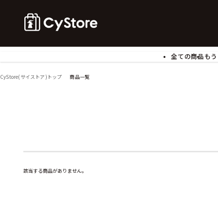
全ての商品
もう
ゲームソフト
B
CyStore(サイストア)トップ
商品一覧
アクリルスタンド
バ
ぬいぐるみ
ア
アームサポーター
ブ
モバイルグッズ
生
食玩
ア
文具
書
チケット
該当する商品がありません。