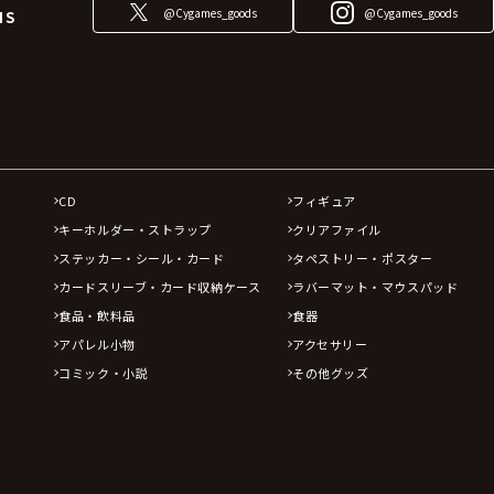
@Cygames_goods
@Cygames_goods
NS
CD
フィギュア
キーホルダー・ストラップ
クリアファイル
ステッカー・シール・カード
タペストリー・ポスター
カードスリーブ・カード収納ケース
ラバーマット・マウスパッド
食品・飲料品
食器
アパレル小物
アクセサリー
コミック・小説
その他グッズ