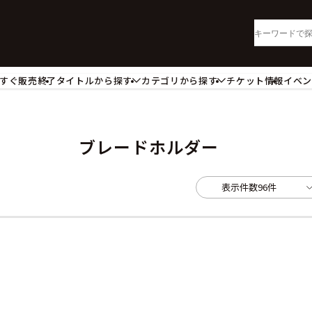
すぐ販売終了
タイトルから探す
カテゴリから探す
チケット情報
イベ
lu-ray・DVD
CD
ッジ
キーホルダー・ストラップ
ートボード
ステッカー・シール・カード
ブレードホルダー
レードホルダー
カードスリーブ・カード収納ケー
活雑貨
食品・飲料品
表示件数
96件
パレル衣類
アパレル小物
籍
コミック・小説