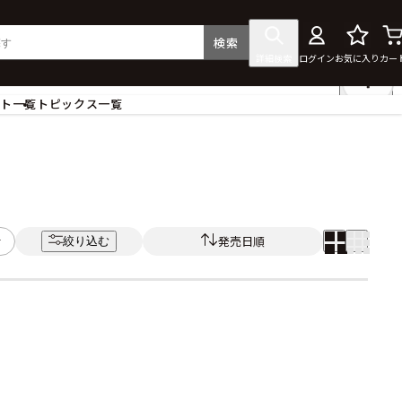
検索
詳細検索
ログイン
お気に入り
カー
ント一覧
トピックス一覧
フィギュア
クリアファイル
タペストリー・ポスター
ス
ラバーマット・マウスパッド
食器
発売日順
絞り込む
アクセサリー
その他グッズ