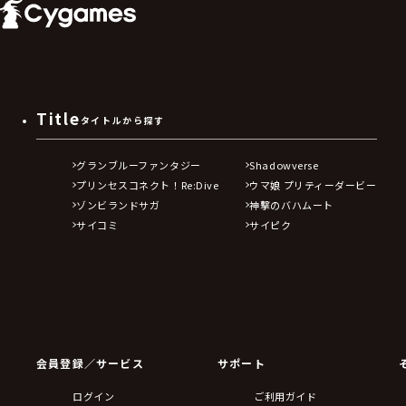
Title
タイトルから探す
グランブルーファンタジー
Shadowverse
プリンセスコネクト！Re:Dive
ウマ娘 プリティーダービー
ゾンビランドサガ
神撃のバハムート
サイコミ
サイピク
会員登録／サービス
サポート
ログイン
ご利用ガイド