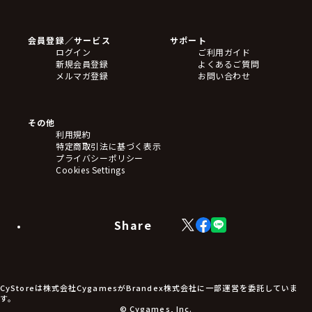
ゲームソフト
Blu-ray・DVD
CD
会員登録／サービス
サポート
フィギュア
ログイン
ご利用ガイド
アクリルスタンド
新規会員登録
よくあるご質問
バッジ
メルマガ登録
お問い合わせ
キーホルダー・ストラップ
クリアファイル
ぬいぐるみ
アートボード
その他
ステッカー・シール・カード
利用規約
タペストリー・ポスター
特定商取引法に基づく表示
アームサポーター
プライバシーポリシー
ブレードホルダー
Cookies Settings
カードスリーブ・カード収納ケース
ラバーマット・マウスパッド
モバイルグッズ
生活雑貨
Share
X
Facebook
LINE
食品・飲料品
(Twitter)
食器
食玩
アパレル衣類
アパレル小物
CyStoreは株式会社CygamesがBrandex株式会社に一部運営を委託していま
アクセサリー
す。
文具
© Cygames, Inc.