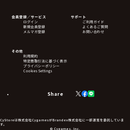
ゲームソフト
Blu-ray・DVD
CD
会員登録／サービス
サポート
フィギュア
ログイン
ご利用ガイド
アクリルスタンド
新規会員登録
よくあるご質問
バッジ
メルマガ登録
お問い合わせ
キーホルダー・ストラップ
クリアファイル
ぬいぐるみ
アートボード
その他
ステッカー・シール・カード
利用規約
タペストリー・ポスター
特定商取引法に基づく表示
アームサポーター
プライバシーポリシー
ブレードホルダー
Cookies Settings
カードスリーブ・カード収納ケース
ラバーマット・マウスパッド
モバイルグッズ
生活雑貨
Share
X
Facebook
LINE
食品・飲料品
(Twitter)
食器
食玩
アパレル衣類
アパレル小物
CyStoreは株式会社CygamesがBrandex株式会社に一部運営を委託していま
アクセサリー
す。
文具
© Cygames, Inc.