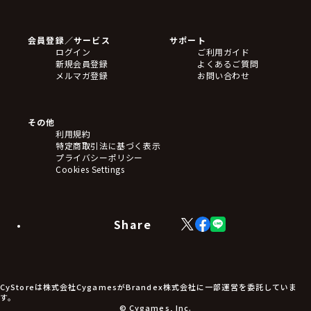
ゲームソフト
Blu-ray・DVD
CD
会員登録／サービス
サポート
フィギュア
ログイン
ご利用ガイド
アクリルスタンド
新規会員登録
よくあるご質問
バッジ
メルマガ登録
お問い合わせ
キーホルダー・ストラップ
クリアファイル
ぬいぐるみ
アートボード
その他
ステッカー・シール・カード
利用規約
タペストリー・ポスター
特定商取引法に基づく表示
アームサポーター
プライバシーポリシー
ブレードホルダー
Cookies Settings
カードスリーブ・カード収納ケース
ラバーマット・マウスパッド
モバイルグッズ
生活雑貨
Share
X
Facebook
LINE
食品・飲料品
(Twitter)
食器
食玩
アパレル衣類
アパレル小物
CyStoreは株式会社CygamesがBrandex株式会社に一部運営を委託していま
アクセサリー
す。
文具
© Cygames, Inc.