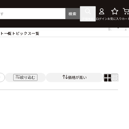
検索
詳細検索
ログイン
お気に入り
カー
ント一覧
トピックス一覧
フィギュア
クリアファイル
タペストリー・ポスター
ス
ラバーマット・マウスパッド
食器
価格が高い
絞り込む
アクセサリー
その他グッズ