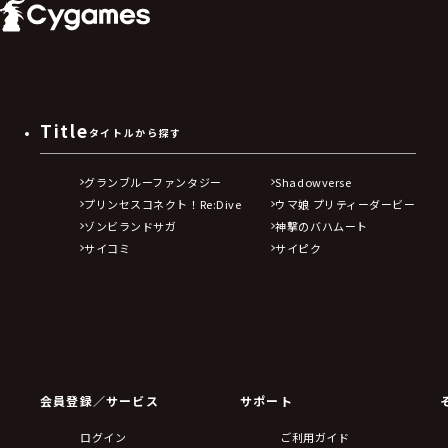
Title
タイトルから探す
グランブルーファンタジー
Shadowverse
プリンセスコネクト！Re:Dive
ウマ娘 プリティーダービー
ゾンビランドサガ
神撃のバハムート
サイコミ
サイピク
会員登録／サービス
サポート
ログイン
ご利用ガイド