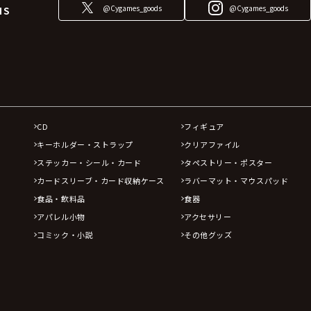
@Cygames_goods
@Cygames_goods
NS
CD
フィギュア
キーホルダー・ストラップ
クリアファイル
ステッカー・シール・カード
タペストリー・ポスター
カードスリーブ・カード収納ケース
ラバーマット・マウスパッド
食品・飲料品
食器
アパレル小物
アクセサリー
コミック・小説
その他グッズ