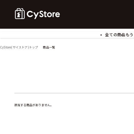
全ての商品
もう
ゲームソフト
B
CyStore(サイストア)トップ
商品一覧
アクリルスタンド
バ
ぬいぐるみ
ア
アームサポーター
ブ
モバイルグッズ
生
食玩
ア
文具
書
チケット
該当する商品がありません。