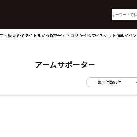
すぐ販売終了
タイトルから探す
カテゴリから探す
チケット情報
イベ
lu-ray・DVD
CD
ッジ
キーホルダー・ストラップ
ートボード
ステッカー・シール・カード
アームサポーター
レードホルダー
カードスリーブ・カード収納ケー
活雑貨
食品・飲料品
表示件数
96件
パレル衣類
アパレル小物
籍
コミック・小説