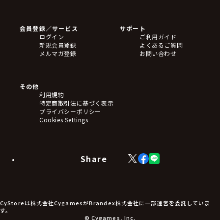
ゲームソフト
Blu-ray・DVD
CD
会員登録／サービス
サポート
フィギュア
ログイン
ご利用ガイド
アクリルスタンド
新規会員登録
よくあるご質問
バッジ
メルマガ登録
お問い合わせ
キーホルダー・ストラップ
クリアファイル
ぬいぐるみ
アートボード
その他
ステッカー・シール・カード
利用規約
タペストリー・ポスター
特定商取引法に基づく表示
アームサポーター
プライバシーポリシー
ブレードホルダー
Cookies Settings
カードスリーブ・カード収納ケース
ラバーマット・マウスパッド
モバイルグッズ
生活雑貨
Share
X
Facebook
LINE
食品・飲料品
(Twitter)
食器
食玩
アパレル衣類
アパレル小物
CyStoreは株式会社CygamesがBrandex株式会社に一部運営を委託していま
アクセサリー
す。
文具
© Cygames, Inc.