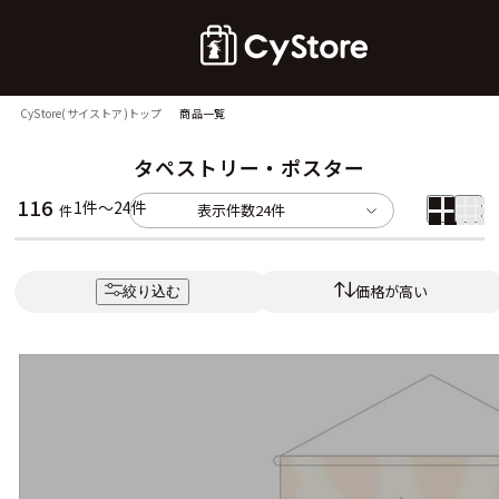
CyStore(サイストア)トップ
商品一覧
タペストリー・ポスター
116
1件～24件
表示件数
24件
件
価格が高い
絞り込む