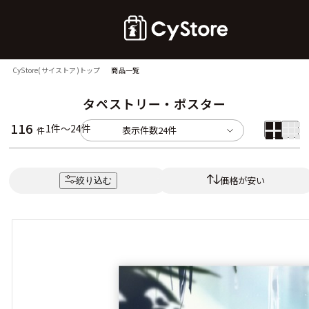
CyStore(サイストア)トップ
商品一覧
タペストリー・ポスター
116
1件～24件
表示件数
24件
件
価格が安い
絞り込む