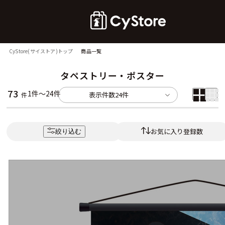
CyStore(サイストア)トップ
商品一覧
タペストリー・ポスター
73
1件～24件
表示件数
24件
件
お気に入り登録数
絞り込む