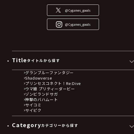
@Cygames_goods
@Cygames_goods
Title
タイトルから探す
グランブルーファンタジー
Shadowverse
プリンセスコネクト！Re:Dive
ウマ娘 プリティーダービー
ゾンビランドサガ
神撃のバハムート
サイコミ
サイピク
Category
カテゴリーから探す