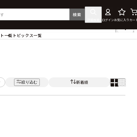
検索
詳細検索
ログイン
お気に入り
カー
ント一覧
トピックス一覧
フィギュア
クリアファイル
タペストリー・ポスター
ス
ラバーマット・マウスパッド
食器
新着順
絞り込む
アクセサリー
その他グッズ