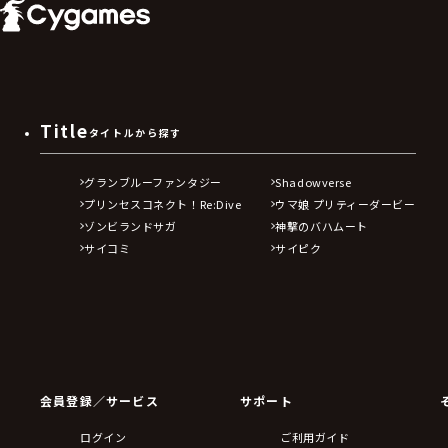
Title
タイトルから探す
グランブルーファンタジー
Shadowverse
プリンセスコネクト！Re:Dive
ウマ娘 プリティーダービー
ゾンビランドサガ
神撃のバハムート
サイコミ
サイピク
会員登録／サービス
サポート
ログイン
ご利用ガイド