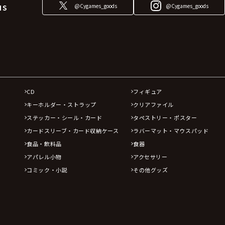
@Cygames_goods
@Cygames_goods
NS
CD
フィギュア
キーホルダー・ストラップ
クリアファイル
ステッカー・シール・カード
タペストリー・ポスター
カードスリーブ・カード収納ケース
ラバーマット・マウスパッド
食品・飲料品
食器
アパレル小物
アクセサリー
コミック・小説
その他グッズ