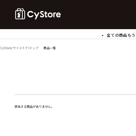
全ての商品
もう
ゲームソフト
B
CyStore(サイストア)トップ
商品一覧
アクリルスタンド
バ
ぬいぐるみ
ア
アームサポーター
ブ
モバイルグッズ
生
食玩
ア
文具
書
チケット
該当する商品がありません。