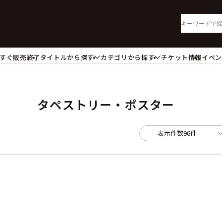
すぐ販売終了
タイトルから探す
カテゴリから探す
チケット情報
イベ
lu-ray・DVD
CD
ッジ
キーホルダー・ストラップ
ートボード
ステッカー・シール・カード
タペストリー・ポスター
レードホルダー
カードスリーブ・カード収納ケー
活雑貨
食品・飲料品
表示件数
96件
パレル衣類
アパレル小物
籍
コミック・小説