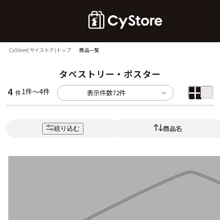
CyStore(サイストア)トップ
商品一覧
タペストリー・ポスター
4
1件～4件
表示件数
72件
件
商品名
絞り込む