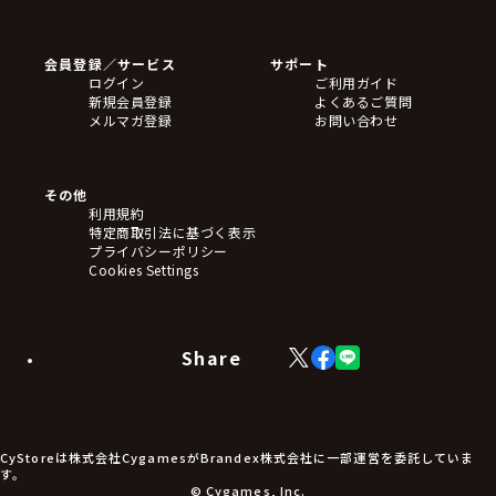
ゲームソフト
Blu-ray・DVD
CD
会員登録／サービス
サポート
フィギュア
ログイン
ご利用ガイド
アクリルスタンド
新規会員登録
よくあるご質問
バッジ
メルマガ登録
お問い合わせ
キーホルダー・ストラップ
クリアファイル
ぬいぐるみ
アートボード
その他
ステッカー・シール・カード
利用規約
タペストリー・ポスター
特定商取引法に基づく表示
アームサポーター
プライバシーポリシー
ブレードホルダー
Cookies Settings
カードスリーブ・カード収納ケース
ラバーマット・マウスパッド
モバイルグッズ
生活雑貨
Share
X
Facebook
LINE
食品・飲料品
(Twitter)
食器
食玩
アパレル衣類
アパレル小物
CyStoreは株式会社CygamesがBrandex株式会社に一部運営を委託していま
アクセサリー
す。
文具
© Cygames, Inc.