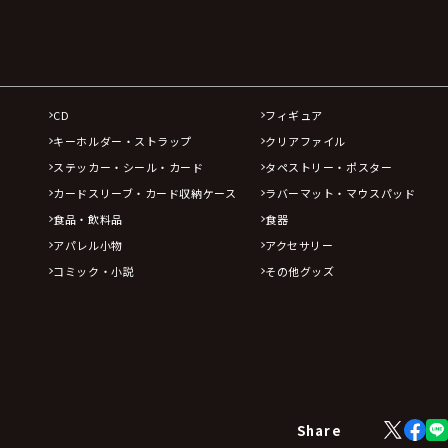
CD
フィギュア
キーホルダー・ストラップ
クリアファイル
ステッカー・シール・カード
タペストリー・ポスター
カードスリーブ・カード収納ケース
ラバーマット・マウスパッド
食品・飲料品
食器
アパレル小物
アクセサリー
コミック・小説
その他グッズ
X
Face
Share
(Twitter)