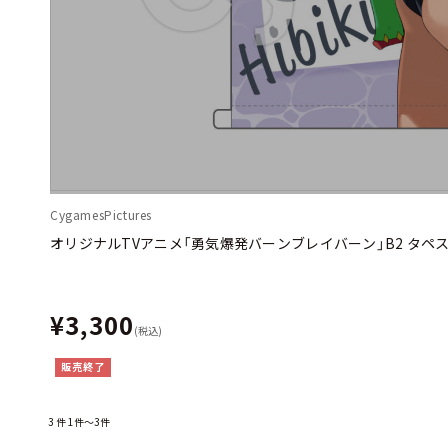
CygamesPictures
オリジナルTVアニメ「勇気爆発バーンブレイバーン」B2 タペ
¥3,300
(税込)
販売終了
3
件
1件～3件