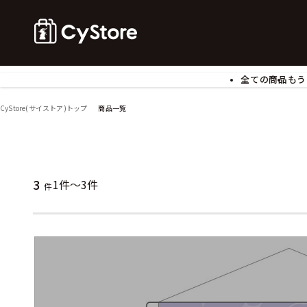
全ての商品
もう
ゲームソフト
B
CyStore(サイストア)トップ
商品一覧
アクリルスタンド
バ
ぬいぐるみ
ア
アームサポーター
ブ
モバイルグッズ
生
3
1件～3件
件
食玩
ア
文具
書
チケット