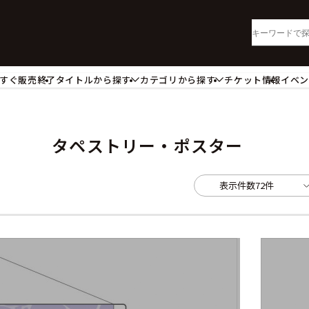
すぐ販売終了
タイトルから探す
カテゴリから探す
チケット情報
イベ
lu-ray・DVD
CD
ッジ
キーホルダー・ストラップ
ートボード
ステッカー・シール・カード
タペストリー・ポスター
レードホルダー
カードスリーブ・カード収納ケー
活雑貨
食品・飲料品
表示件数
72件
パレル衣類
アパレル小物
籍
コミック・小説