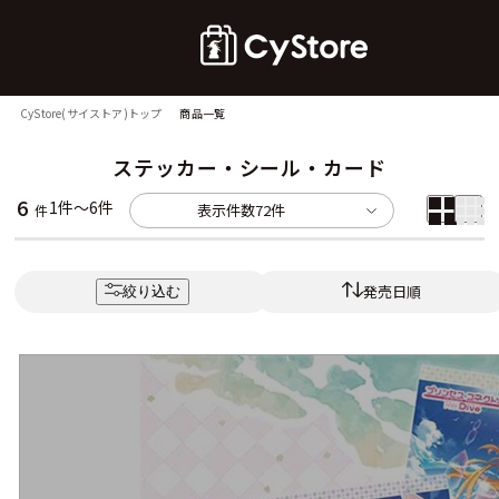
CyStore(サイストア)トップ
商品一覧
ステッカー・シール・カード
6
1件～6件
表示件数
72件
件
発売日順
絞り込む