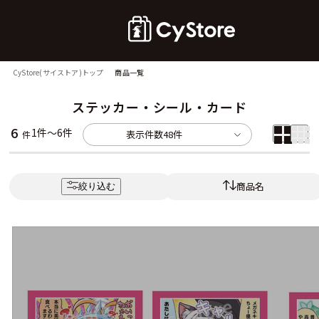
CyStore(サイストア)トップ
商品一覧
ステッカー・シール・カード
6
1件～6件
表示件数
48件
件
商品名
絞り込む