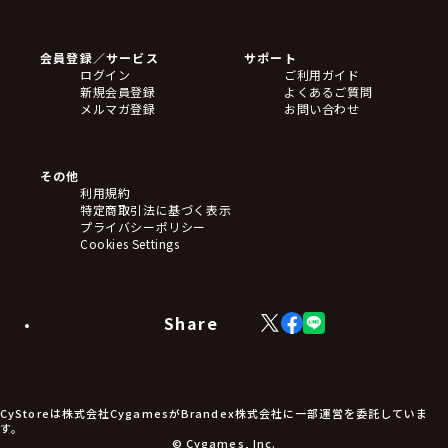
ゲームソフト
Blu-ray・DVD
CD
会員登録／サービス
サポート
フィギュア
ログイン
ご利用ガイド
アクリルスタンド
新規会員登録
よくあるご質問
バッジ
メルマガ登録
お問い合わせ
キーホルダー・ストラップ
クリアファイル
ぬいぐるみ
アートボード
その他
ステッカー・シール・カード
利用規約
タペストリー・ポスター
特定商取引法に基づく表示
アームサポーター
プライバシーポリシー
ブレードホルダー
Cookies Settings
カードスリーブ・カード収納ケース
ラバーマット・マウスパッド
モバイルグッズ
生活雑貨
Share
X
Facebook
LINE
食品・飲料品
(Twitter)
食器
食玩
アパレル衣類
アパレル小物
CyStoreは株式会社CygamesがBrandex株式会社に一部運営を委託していま
アクセサリー
す。
文具
© Cygames, Inc.