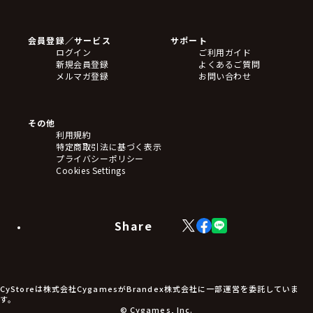
ゲームソフト
Blu-ray・DVD
CD
会員登録／サービス
サポート
フィギュア
ログイン
ご利用ガイド
アクリルスタンド
新規会員登録
よくあるご質問
バッジ
メルマガ登録
お問い合わせ
キーホルダー・ストラップ
クリアファイル
ぬいぐるみ
アートボード
その他
ステッカー・シール・カード
利用規約
タペストリー・ポスター
特定商取引法に基づく表示
アームサポーター
プライバシーポリシー
ブレードホルダー
Cookies Settings
カードスリーブ・カード収納ケース
ラバーマット・マウスパッド
モバイルグッズ
生活雑貨
Share
X
Facebook
LINE
食品・飲料品
(Twitter)
食器
食玩
アパレル衣類
アパレル小物
CyStoreは株式会社CygamesがBrandex株式会社に一部運営を委託していま
アクセサリー
す。
文具
© Cygames, Inc.