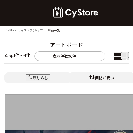
CyStore(サイストア)トップ
商品一覧
アートボード
4
1件～4件
表示件数
96件
件
価格が安い
絞り込む