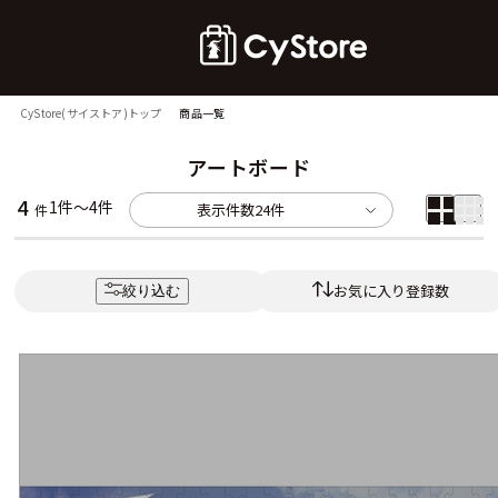
CyStore(サイストア)トップ
商品一覧
アートボード
4
1件～4件
表示件数
24件
件
お気に入り登録数
絞り込む