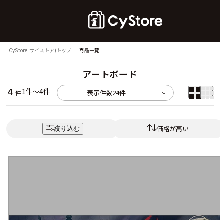
CyStore(サイストア)トップ
商品一覧
アートボード
4
1件～4件
表示件数
24件
件
価格が高い
絞り込む