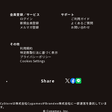
ゲームソフト
Blu-ray・DVD
CD
会員登録／サービス
サポート
フィギュア
ログイン
ご利用ガイド
アクリルスタンド
新規会員登録
よくあるご質問
バッジ
メルマガ登録
お問い合わせ
キーホルダー・ストラップ
クリアファイル
ぬいぐるみ
アートボード
その他
ステッカー・シール・カード
利用規約
タペストリー・ポスター
特定商取引法に基づく表示
アームサポーター
プライバシーポリシー
ブレードホルダー
Cookies Settings
カードスリーブ・カード収納ケース
ラバーマット・マウスパッド
モバイルグッズ
生活雑貨
Share
X
Facebook
LINE
食品・飲料品
(Twitter)
食器
食玩
アパレル衣類
アパレル小物
CyStoreは株式会社CygamesがBrandex株式会社に一部運営を委託していま
アクセサリー
す。
文具
© Cygames, Inc.