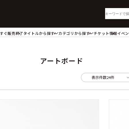
すぐ販売終了
タイトルから探す
カテゴリから探す
チケット情報
イベ
lu-ray・DVD
CD
ッジ
キーホルダー・ストラップ
ートボード
ステッカー・シール・カード
アートボード
レードホルダー
カードスリーブ・カード収納ケー
活雑貨
食品・飲料品
表示件数
24件
パレル衣類
アパレル小物
籍
コミック・小説