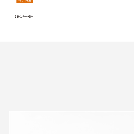
6
件
1件～6件