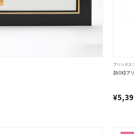
プリンセスコ
【BOX】プ
¥5,3