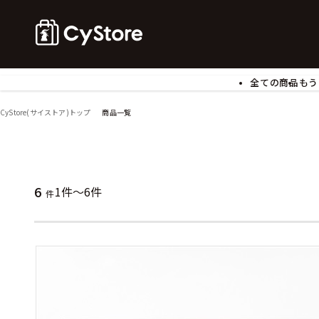
全ての商品
もう
ゲームソフト
B
CyStore(サイストア)トップ
商品一覧
アクリルスタンド
バ
ぬいぐるみ
ア
アームサポーター
ブ
モバイルグッズ
生
6
1件～6件
件
食玩
ア
文具
書
チケット