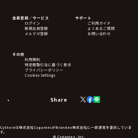
ゲームソフト
Blu-ray・DVD
CD
会員登録／サービス
サポート
フィギュア
ログイン
ご利用ガイド
アクリルスタンド
新規会員登録
よくあるご質問
バッジ
メルマガ登録
お問い合わせ
キーホルダー・ストラップ
クリアファイル
ぬいぐるみ
アートボード
その他
ステッカー・シール・カード
利用規約
タペストリー・ポスター
特定商取引法に基づく表示
アームサポーター
プライバシーポリシー
ブレードホルダー
Cookies Settings
カードスリーブ・カード収納ケース
ラバーマット・マウスパッド
モバイルグッズ
生活雑貨
Share
X
Facebook
LINE
食品・飲料品
(Twitter)
食器
食玩
アパレル衣類
アパレル小物
CyStoreは株式会社CygamesがBrandex株式会社に一部運営を委託していま
アクセサリー
す。
文具
© Cygames, Inc.