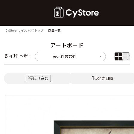
CyStore(サイストア)トップ
商品一覧
アートボード
6
1件～6件
表示件数
72件
件
発売日順
絞り込む