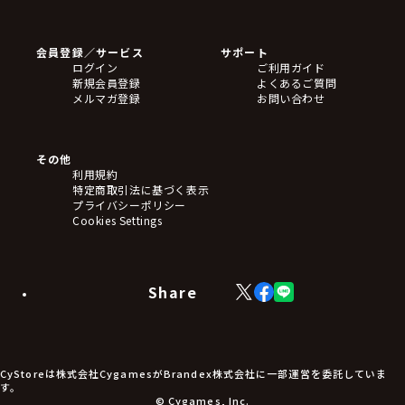
ゲームソフト
Blu-ray・DVD
CD
会員登録／サービス
サポート
フィギュア
ログイン
ご利用ガイド
アクリルスタンド
新規会員登録
よくあるご質問
バッジ
メルマガ登録
お問い合わせ
キーホルダー・ストラップ
クリアファイル
ぬいぐるみ
アートボード
その他
ステッカー・シール・カード
利用規約
タペストリー・ポスター
特定商取引法に基づく表示
アームサポーター
プライバシーポリシー
ブレードホルダー
Cookies Settings
カードスリーブ・カード収納ケース
ラバーマット・マウスパッド
モバイルグッズ
生活雑貨
Share
X
Facebook
LINE
食品・飲料品
(Twitter)
食器
食玩
アパレル衣類
アパレル小物
CyStoreは株式会社CygamesがBrandex株式会社に一部運営を委託していま
アクセサリー
す。
文具
© Cygames, Inc.