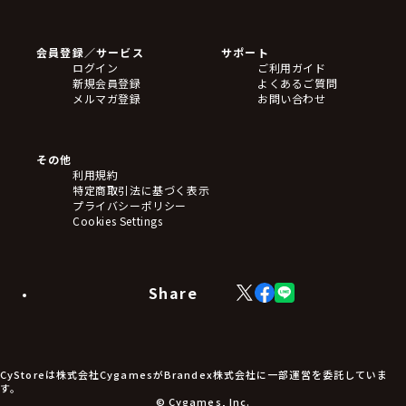
ゲームソフト
Blu-ray・DVD
CD
会員登録／サービス
サポート
フィギュア
ログイン
ご利用ガイド
アクリルスタンド
新規会員登録
よくあるご質問
バッジ
メルマガ登録
お問い合わせ
キーホルダー・ストラップ
クリアファイル
ぬいぐるみ
アートボード
その他
ステッカー・シール・カード
利用規約
タペストリー・ポスター
特定商取引法に基づく表示
アームサポーター
プライバシーポリシー
ブレードホルダー
Cookies Settings
カードスリーブ・カード収納ケース
ラバーマット・マウスパッド
モバイルグッズ
生活雑貨
Share
X
Facebook
LINE
食品・飲料品
(Twitter)
食器
食玩
アパレル衣類
アパレル小物
CyStoreは株式会社CygamesがBrandex株式会社に一部運営を委託していま
アクセサリー
す。
文具
© Cygames, Inc.