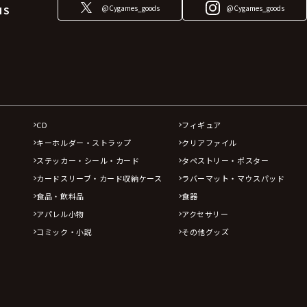
@Cygames_goods
@Cygames_goods
NS
CD
フィギュア
キーホルダー・ストラップ
クリアファイル
ステッカー・シール・カード
タペストリー・ポスター
カードスリーブ・カード収納ケース
ラバーマット・マウスパッド
食品・飲料品
食器
アパレル小物
アクセサリー
コミック・小説
その他グッズ