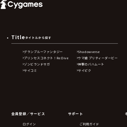
Title
タイトルから探す
グランブルーファンタジー
Shadowverse
プリンセスコネクト！Re:Dive
ウマ娘 プリティーダービー
ゾンビランドサガ
神撃のバハムート
サイコミ
サイピク
会員登録／サービス
サポート
ログイン
ご利用ガイド