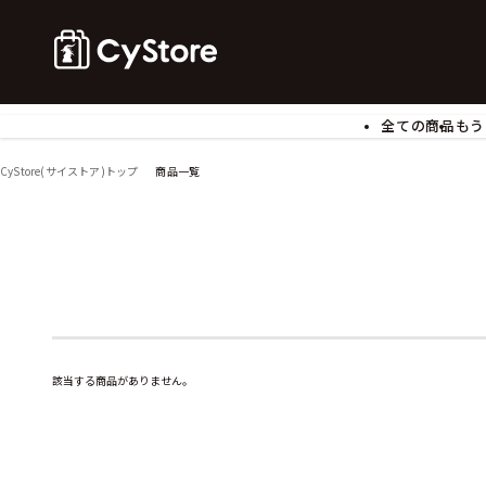
全ての商品
もう
ゲームソフト
B
CyStore(サイストア)トップ
商品一覧
アクリルスタンド
バ
ぬいぐるみ
ア
アームサポーター
ブ
モバイルグッズ
生
食玩
ア
文具
書
チケット
該当する商品がありません。