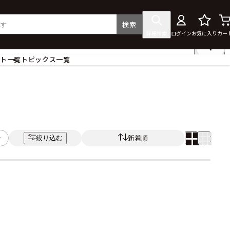
検索
詳細検索
ログイン
お気に入り
カー
ント一覧
トピックス一覧
フィギュア
クリアファイル
タペストリー・ポスター
ス
ラバーマット・マウスパッド
食器
新着順
絞り込む
アクセサリー
その他グッズ