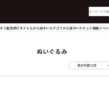
すぐ販売終了
タイトルから探す
カテゴリから探す
チケット情報
イベ
lu-ray・DVD
CD
ッジ
キーホルダー・ストラップ
ートボード
ステッカー・シール・カード
ぬいぐるみ
レードホルダー
カードスリーブ・カード収納ケー
活雑貨
食品・飲料品
表示件数
72件
パレル衣類
アパレル小物
籍
コミック・小説