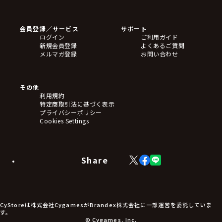
ゲームソフト
Blu-ray・DVD
CD
会員登録／サービス
サポート
フィギュア
ログイン
ご利用ガイド
アクリルスタンド
新規会員登録
よくあるご質問
バッジ
メルマガ登録
お問い合わせ
キーホルダー・ストラップ
クリアファイル
ぬいぐるみ
アートボード
その他
ステッカー・シール・カード
利用規約
タペストリー・ポスター
特定商取引法に基づく表示
アームサポーター
プライバシーポリシー
ブレードホルダー
Cookies Settings
カードスリーブ・カード収納ケース
ラバーマット・マウスパッド
モバイルグッズ
生活雑貨
Share
X
Facebook
LINE
食品・飲料品
(Twitter)
食器
食玩
アパレル衣類
アパレル小物
CyStoreは株式会社CygamesがBrandex株式会社に一部運営を委託していま
アクセサリー
す。
文具
© Cygames, Inc.