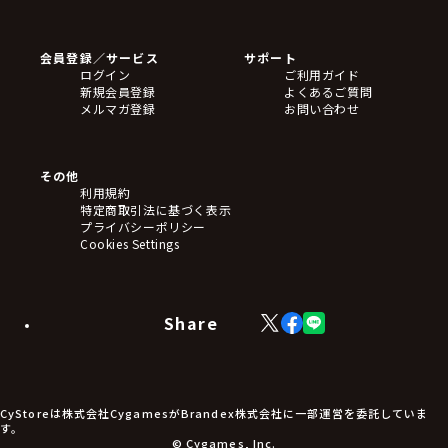
ゲームソフト
Blu-ray・DVD
CD
会員登録／サービス
サポート
フィギュア
ログイン
ご利用ガイド
アクリルスタンド
新規会員登録
よくあるご質問
バッジ
メルマガ登録
お問い合わせ
キーホルダー・ストラップ
クリアファイル
ぬいぐるみ
アートボード
その他
ステッカー・シール・カード
利用規約
タペストリー・ポスター
特定商取引法に基づく表示
アームサポーター
プライバシーポリシー
ブレードホルダー
Cookies Settings
カードスリーブ・カード収納ケース
ラバーマット・マウスパッド
モバイルグッズ
生活雑貨
Share
X
Facebook
LINE
食品・飲料品
(Twitter)
食器
食玩
アパレル衣類
アパレル小物
CyStoreは株式会社CygamesがBrandex株式会社に一部運営を委託していま
アクセサリー
す。
文具
© Cygames, Inc.