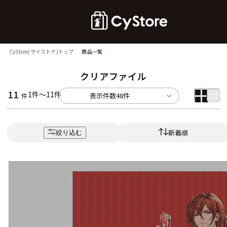
CyStore(サイストア)トップ
商品一覧
クリアファイル
11
1件～11件
表示件数
48件
件
新着順
絞り込む