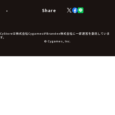
Share
X
Facebook
LINE
(Twitter)
CyStoreは株式会社CygamesがBrandex株式会社に一部運営を委託していま
す。
© Cygames, Inc.