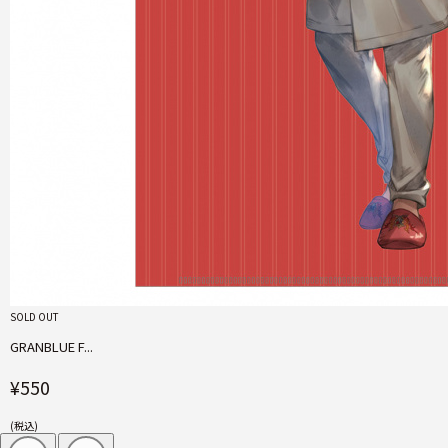
SOLD OUT
GRANBLUE F...
¥550
(税込)