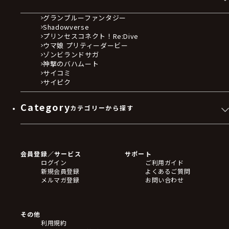
グランブルーファンタジー
Shadowverse
プリンセスコネクト！Re:Dive
ウマ娘 プリティーダービー
ゾンビランドサガ
神撃のバハムート
サイコミ
サイピク
Category
カテゴリーから探す
ゲームソフト
Blu-ray・DVD
CD
会員登録／サービス
サポート
フィギュア
ログイン
ご利用ガイド
アクリルスタンド
新規会員登録
よくあるご質問
バッジ
メルマガ登録
お問い合わせ
キーホルダー・ストラップ
クリアファイル
ぬいぐるみ
アートボード
その他
ステッカー・シール・カード
利用規約