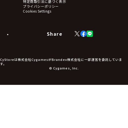
タペストリー・ポスター
特定商取引法に基づく表示
アームサポーター
プライバシーポリシー
ブレードホルダー
Cookies Settings
カードスリーブ・カード収納ケース
ラバーマット・マウスパッド
モバイルグッズ
生活雑貨
Share
X
Facebook
LINE
食品・飲料品
(Twitter)
食器
食玩
アパレル衣類
アパレル小物
CyStoreは株式会社CygamesがBrandex株式会社に一部運営を委託していま
アクセサリー
す。
文具
© Cygames, Inc.
書籍
コミック・小説
その他グッズ
チケット