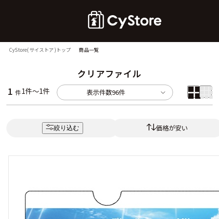
CyStore(サイストア)トップ
商品一覧
クリアファイル
1
1件～1件
表示件数
96件
件
価格が安い
絞り込む